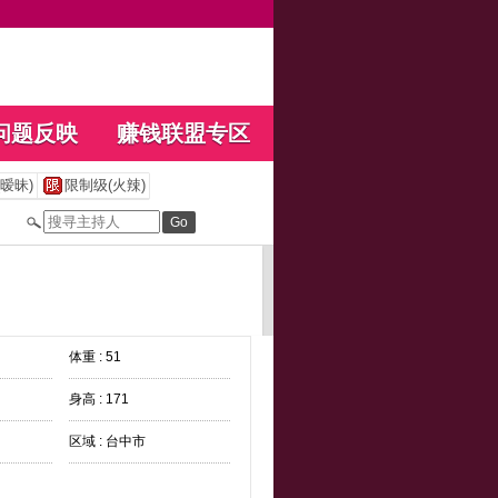
问题反映
赚钱联盟专区
暧昧)
限制级(火辣)
体重 : 51
身高 : 171
区域 : 台中市