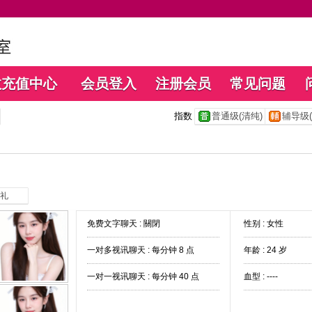
数充值中心
会员登入
注册会员
常见问题
指数
普通级(清纯)
辅导级(
礼
免费文字聊天 :
關閉
性别 : 女性
一对多视讯聊天 :
每分钟 8 点
年龄 : 24 岁
一对一视讯聊天 :
每分钟 40 点
血型 : ----