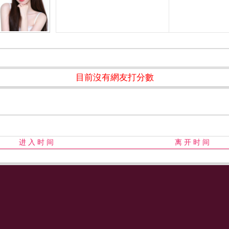
目前沒有網友打分數
进 入 时 间
离 开 时 间