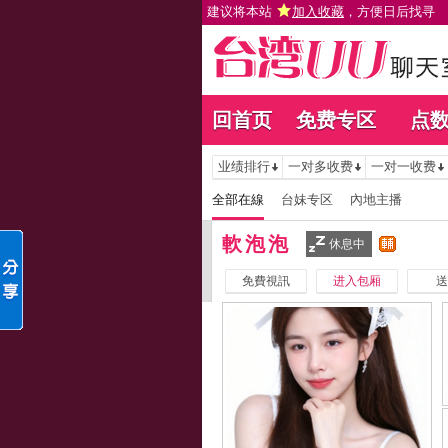
建议将本站
加入收藏
，方便日后找寻
回首页
免费专区
点
业绩排行
一对多收费
一对一收费
全部在線
台妹专区
內地主播
軟泡泡
休息中
免費視訊
进入包厢
送